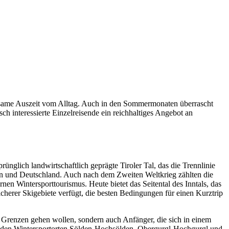
holsame Auszeit vom Alltag. Auch in den Sommermonaten überrascht
ch interessierte Einzelreisende ein reichhaltiges Angebot an
rünglich landwirtschaftlich geprägte Tiroler Tal, das die Trennlinie
nien und Deutschland. Auch nach dem Zweiten Weltkrieg zählten die
en Wintersporttourismus. Heute bietet das Seitental des Inntals, das
cherer Skigebiete verfügt, die besten Bedingungen für einen Kurztrip
e Grenzen gehen wollen, sondern auch Anfänger, die sich in einem
 den Wintersportorten Sölden-Hochsölden, Obergurgl-Hochgurgl und