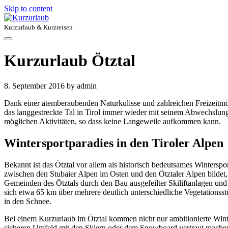
Skip to content
Kurzurlaub & Kurzreisen
Kurzurlaub Ötztal
8. September 2016
by admin
Dank einer atemberaubenden Naturkulisse und zahlreichen Freizeitmö
das langgestreckte Tal in Tirol immer wieder mit seinem Abwechslungsr
möglichen Aktivitäten, so dass keine Langeweile aufkommen kann.
Wintersportparadies in den Tiroler Alpen
Bekannt ist das Ötztal vor allem als historisch bedeutsames Winterspor
zwischen den Stubaier Alpen im Osten und den Ötztaler Alpen bildet,
Gemeinden des Ötztals durch den Bau ausgefeilter Skiliftanlagen und 
sich etwa 65 km über mehrere deutlich unterschiedliche Vegetationsst
in den Schnee.
Bei einem Kurzurlaub im Ötztal kommen nicht nur ambitionierte Winte
sicheren Umfeld mit den Skiern oder dem Snowboard vertraut mache