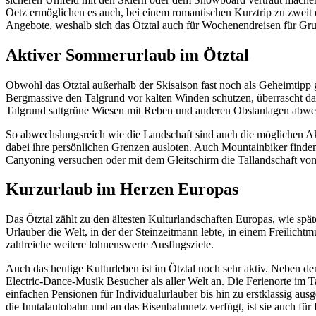
Oetz ermöglichen es auch, bei einem romantischen Kurztrip zu zweit d
Angebote, weshalb sich das Ötztal auch für Wochenendreisen für Gru
Aktiver Sommerurlaub im Ötztal
Obwohl das Ötztal außerhalb der Skisaison fast noch als Geheimtipp g
Bergmassive den Talgrund vor kalten Winden schützen, überrascht da
Talgrund sattgrüne Wiesen mit Reben und anderen Obstanlagen abwech
So abwechslungsreich wie die Landschaft sind auch die möglichen Akt
dabei ihre persönlichen Grenzen ausloten. Auch Mountainbiker finde
Canyoning versuchen oder mit dem Gleitschirm die Tallandschaft von
Kurzurlaub im Herzen Europas
Das Ötztal zählt zu den ältesten Kulturlandschaften Europas, wie sp
Urlauber die Welt, in der der Steinzeitmann lebte, in einem Freilich
zahlreiche weitere lohnenswerte Ausflugsziele.
Auch das heutige Kulturleben ist im Ötztal noch sehr aktiv. Neben d
Electric-Dance-Musik Besucher als aller Welt an. Die Ferienorte im 
einfachen Pensionen für Individualurlauber bis hin zu erstklassig au
die Inntalautobahn und an das Eisenbahnnetz verfügt, ist sie auch für