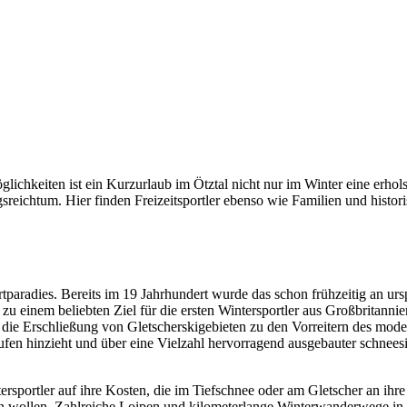
glichkeiten ist ein Kurzurlaub im Ötztal nicht nur im Winter eine er
eichtum. Hier finden Freizeitsportler ebenso wie Familien und historis
tparadies. Bereits im 19 Jahrhundert wurde das schon frühzeitig an ursp
 zu einem beliebten Ziel für die ersten Wintersportler aus Großbritan
die Erschließung von Gletscherskigebieten zu den Vorreitern des modern
ufen hinzieht und über eine Vielzahl hervorragend ausgebauter schneesi
rsportler auf ihre Kosten, die im Tiefschnee oder am Gletscher an ihr
n wollen. Zahlreiche Loipen und kilometerlange Winterwanderwege in