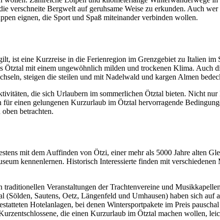
ie verschneite Bergwelt auf geruhsame Weise zu erkunden. Auch wer eher
ppen eignen, die Sport und Spaß miteinander verbinden wollen.
ilt, ist eine Kurzreise in die Ferienregion im Grenzgebiet zu Italien
s Ötztal mit einem ungewöhnlich milden und trockenen Klima. Auch di
seln, steigen die steilen und mit Nadelwald und kargen Almen bedeck
ivitäten, die sich Urlaubern im sommerlichen Ötztal bieten. Nicht nu
n für einen gelungenen Kurzurlaub im Ötztal hervorragende Bedingunge
 oben betrachten.
ätestens mit dem Auffinden von Ötzi, einer mehr als 5000 Jahre alten 
tmuseum kennenlernen. Historisch Interessierte finden mit verschieden
en traditionellen Veranstaltungen der Trachtenvereine und Musikkapell
Tal (Sölden, Sautens, Oetz, Längenfeld und Umhausen) haben sich auf al
sgestatteten Hotelanlagen, bei denen Wintersportpakete im Preis pausc
 Kurzentschlossene, die einen Kurzurlaub im Ötztal machen wollen, leic