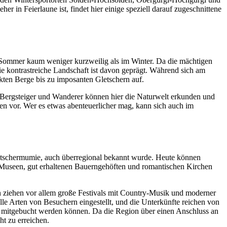
 in Feierlaune ist, findet hier einige speziell darauf zugeschnittene
 im Sommer kaum weniger kurzweilig als im Winter. Da die mächtigen
e kontrastreiche Landschaft ist davon geprägt. Während sich am
ten Berge bis zu imposanten Gletschern auf.
r Bergsteiger und Wanderer können hier die Naturwelt erkunden und
n vor. Wer es etwas abenteuerlicher mag, kann sich auch im
Gletschermumie, auch überregional bekannt wurde. Heute können
en Museen, gut erhaltenen Bauerngehöften und romantischen Kirchen
en ziehen vor allem große Festivals mit Country-Musik und moderner
le Arten von Besuchern eingestellt, und die Unterkünfte reichen von
hal mitgebucht werden können. Da die Region über einen Anschluss an
ht zu erreichen.