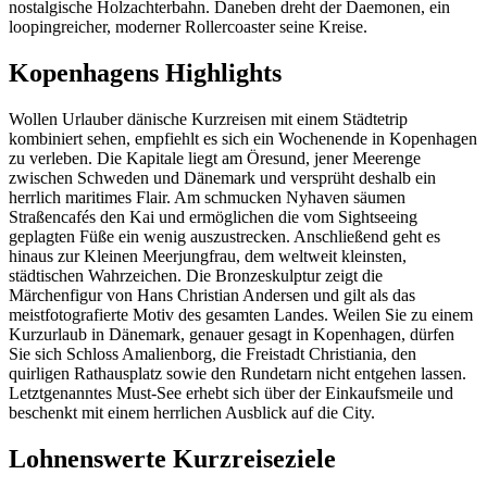
nostalgische Holzachterbahn. Daneben dreht der Daemonen, ein
loopingreicher, moderner Rollercoaster seine Kreise.
Kopenhagens Highlights
Wollen Urlauber dänische Kurzreisen mit einem Städtetrip
kombiniert sehen, empfiehlt es sich ein Wochenende in Kopenhagen
zu verleben. Die Kapitale liegt am Öresund, jener Meerenge
zwischen Schweden und Dänemark und versprüht deshalb ein
herrlich maritimes Flair. Am schmucken Nyhaven säumen
Straßencafés den Kai und ermöglichen die vom Sightseeing
geplagten Füße ein wenig auszustrecken. Anschließend geht es
hinaus zur Kleinen Meerjungfrau, dem weltweit kleinsten,
städtischen Wahrzeichen. Die Bronzeskulptur zeigt die
Märchenfigur von Hans Christian Andersen und gilt als das
meistfotografierte Motiv des gesamten Landes. Weilen Sie zu einem
Kurzurlaub in Dänemark, genauer gesagt in Kopenhagen, dürfen
Sie sich Schloss Amalienborg, die Freistadt Christiania, den
quirligen Rathausplatz sowie den Rundetarn nicht entgehen lassen.
Letztgenanntes Must-See erhebt sich über der Einkaufsmeile und
beschenkt mit einem herrlichen Ausblick auf die City.
Lohnenswerte Kurzreiseziele