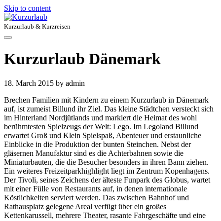
Skip to content
Kurzurlaub & Kurzreisen
Kurzurlaub Dänemark
18. March 2015
by admin
Brechen Familien mit Kindern zu einem Kurzurlaub in Dänemark
auf, ist zumeist Billund ihr Ziel. Das kleine Städtchen versteckt sich
im Hinterland Nordjütlands und markiert die Heimat des wohl
berühmtesten Spielzeugs der Welt: Lego. Im Legoland Billund
erwartet Groß und Klein Spielspaß, Abenteuer und erstaunliche
Einblicke in die Produktion der bunten Steinchen. Nebst der
gläsernen Manufaktur sind es die Achterbahnen sowie die
Miniaturbauten, die die Besucher besonders in ihren Bann ziehen.
Ein weiteres Freizeitparkhighlight liegt im Zentrum Kopenhagens.
Der Tivoli, seines Zeichens der älteste Funpark des Globus, wartet
mit einer Fülle von Restaurants auf, in denen internationale
Köstlichkeiten serviert werden. Das zwischen Bahnhof und
Rathausplatz gelegene Areal verfügt über ein großes
Kettenkarussell, mehrere Theater, rasante Fahrgeschäfte und eine