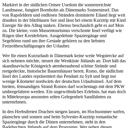
Markiert in der südlichen Ostsee Usedom die sonnenreichste
Landmasse, fungiert Bornholm als Dänemarks Sonneninsel. Das
von Rapsfeldern und endlosen Stränden dominierte Eiland liegt weit
draußen in der blitzblauen See und lässt bei einem Kurztrip mit Kind
Energie für den Alltag tanken. Ebenso beschaulich geht es auf Mon
zu. Die kleine, vom Massentourismus verschonte Insel verfügt wie
Rügen über Kreidefelsen. Ausgedehnte Spaziergänge und
Segeltörns rund um ihre Gestade gehören zu den liebsten
Freizeitbeschäftigungen der Urlauber.
Wer für einen Kurzurlaub in Dänemark keine weite Wegstrecke auf
sich nehmen möchte, steuert die Westküste Jütlands an. Dort hält das
skandinavische Königreich atemberaubend schöne Strände und
reetgedeckte, historische Bauernhäuser bereit. Romo, die südlichste
Insel des Landes repräsentiert das Pendant zu Sylt und liegt nur
wenige Kilometer nordwärts der deutschen Urlaubsinsel. Auf dem
breiten, feinsandigen Strand Romos darf wochentags mit dem PKW
umhergefahren werden. Ein ungewöhnliches Erlebnis, hat man doch
in Mitteleuropa ansonsten selten Gelegenheit Sandfahrten zu
unternehmen.
In den Herbstferien Drachen steigen lassen, im Hochsommer surfen,
planschen und sonnen und beim Sylvester-Kurztrip romantische
Spaziergänge durch die Dünen unternehmen, steht in den
Badebuchten Jütlands auf dem Programm. Wer neben diesen