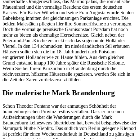
zauberhafte Orangerieschloss, das Marmorpalais, die romantische
Pfaueninsel und die vormalige Residenz des ersten deutschen
Kaisers. Für Kaiser Wilhelm und seine Frau Augusta wurde Schloss
Babelsberg inmitten der gleichnamigen Parkanlage errichtet. Die
beiden Majestäten pflegten hier ihre Sommerfrische zu verbringen.
Doch die vormalige preußische Garnisonstadt Potsdam hat noch
mehr zu bieten als ehemalige Herrschersitze. Gleich neben der
Peter-und-Paul-Kirche erstreckt sich das sogenannte Holländer
Viertel. In den 134 schmucken, im niederländischen Stil erbauten
Häusern sollten sich die im 18. Jahrhundert nach Potsdam
emigrierten Holländer wie zu Hause fühlen. Aus dem gleichen
Grund entstand knapp 100 Jahre später die Russische Kolonie.
Wenn Sie bei Ihrem Kurzurlaub in Brandenburg durch die
reichverzierte, hölzerne Häuserzeile spazieren, werden Sie sich in
die Zeit der Zaren zurückversetzt fühlen.
Die malerische Mark Brandenburg
Schon Theodor Fontane war der anmutigen Schönheit der
brandenburgischen Provinz restlos verfallen. Dass er in seinen
Aufzeichnungen über die Wanderungen durch die Mark
Brandenburg keineswegs übertrieben hat, beweist beispielsweise der
Naturpark Nuthe-Nieplitz. Das südlich von Berlin gelegene Kleinod
ist perfekt für einen Wochenendurlaub in Deutschland zu günstigen