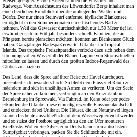
Preisen geeignet. Eichen-Alleen säumen die Flussufer und
Radwege. Vom Aussichtsturm des Löwendorfer Bergs inhaliert man
einen herrlichen Rundblick über die umliegenden Wälder und
Dörfer. Der nur einen Steinwurf entfernte, idyllische Blankensee
ermöglicht in den Sommermonaten ein erfrischendes Bad zu
nehmen. Weil das Gewässer durchschnittlich nur 1,50 Meter tief ist,
erwärmt er sich im Frühjahr besonders schnell. Familien, die an
Pfingsten bereits planschen möchten, könnten am Blankensee Glück
haben. Ganzjähriger Badespaß erwartet Urlauber im Tropical
Islands. Das tropische Freizeitparadies verlockt dazu sich neben dem
stimmungsvollen Wasserfall der Blauen Lagune von Stromschnellen
mitreißen zu lassen und durch den größten Indoor-Regenwald des
Globus zu spazieren.
Das Land, dass die Spree auf ihrer Reise zur Havel durchquert,
präsentiert sich besonders flach. So bleibt dem Fluss viel Raum zu
mäandern und sich in unzähligen Armen zu verlieren. Um der Seele
der Spree näher zu kommen, verbringt man den Kurzurlaub in
Brandenburg im Spreewald. Via Fahrrad, im Kanu oder per pedes
erkunden die Urlauber diese einmalig reizvolle Flussauenlandschaft
und entdecken dabei Unikate. Die Häuser, die im Naturjuwel liegen
können bis heute ausschließlich auf dem Wasserweg erreicht werden
und so stakst der Postbote tagtäglich zu den am Ufer montieren
Briefkäste. Wollen Sie Silvester in Deutschlands romantischstem
Sumpfgebiet verbringen, packen Sie die Schlittschuhe mit ein.