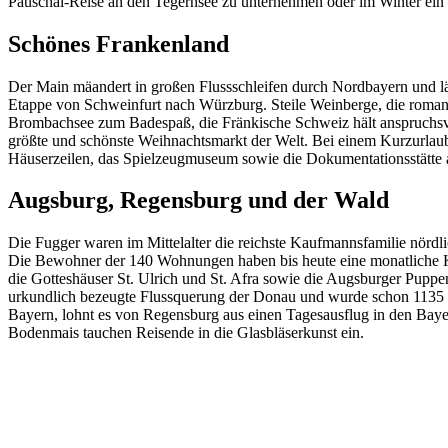
Pauschal-Reise an den Tegernsee zu unternehmen oder im Winter ein
Schönes Frankenland
Der Main mäandert in großen Flussschleifen durch Nordbayern und lä
Etappe von Schweinfurt nach Würzburg. Steile Weinberge, die roman
Brombachsee zum Badespaß, die Fränkische Schweiz hält anspruchsvoll
größte und schönste Weihnachtsmarkt der Welt. Bei einem Kurzurlaub 
Häuserzeilen, das Spielzeugmuseum sowie die Dokumentationsstätte 
Augsburg, Regensburg und der Wald
Die Fugger waren im Mittelalter die reichste Kaufmannsfamilie nördlic
Die Bewohner der 140 Wohnungen haben bis heute eine monatliche Kal
die Gotteshäuser St. Ulrich und St. Afra sowie die Augsburger Puppenk
urkundlich bezeugte Flussquerung der Donau und wurde schon 1135 
Bayern, lohnt es von Regensburg aus einen Tagesausflug in den Ba
Bodenmais tauchen Reisende in die Glasbläserkunst ein.