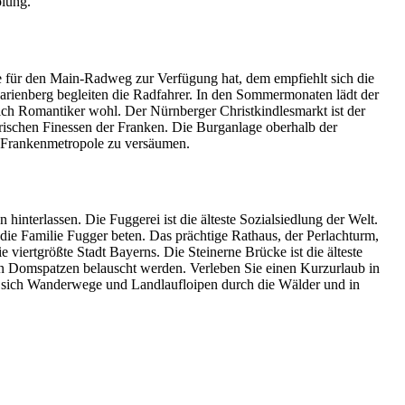
olung.
e für den Main-Radweg zur Verfügung hat, dem empfiehlt sich die
rienberg begleiten die Radfahrer. In den Sommermonaten lädt der
ich Romantiker wohl. Der Nürnberger Christkindlesmarkt ist der
arischen Finessen der Franken. Die Burganlage oberhalb der
r Frankenmetropole zu versäumen.
hinterlassen. Die Fuggerei ist die älteste Sozialsiedlung der Welt.
ie Familie Fugger beten. Das prächtige Rathaus, der Perlachturm,
 viertgrößte Stadt Bayerns. Die Steinerne Brücke ist die älteste
 Domspatzen belauscht werden. Verleben Sie einen Kurzurlaub in
 sich Wanderwege und Landlaufloipen durch die Wälder und in