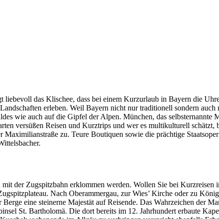
t liebevoll das Klischee, dass bei einem Kurzurlaub in Bayern die Uhre
 Landschaften erleben. Weil Bayern nicht nur traditionell sondern auch m
des wie auch auf die Gipfel der Alpen. München, das selbsternannte Mi
ten versüßen Reisen und Kurztrips und wer es multikulturell schätzt,
er Maximilianstraße zu. Teure Boutiquen sowie die prächtige Staatsoper
Wittelsbacher.
n mit der Zugspitzbahn erklommen werden. Wollen Sie bei Kurzreisen i
 Zugspitzplateau. Nach Oberammergau, zur Wies’ Kirche oder zu König
 Berge eine steinerne Majestät auf Reisende. Das Wahrzeichen der Ma
insel St. Bartholomä. Die dort bereits im 12. Jahrhundert erbaute Kape