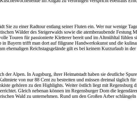
 Kuschelwochenende im Allgäu zu verbringen verspricht ebenfalls Erh
dt Sie zu einer Radtour entlang seiner Fluten ein. Wer nur wenige Tag
tischen Wälder des Steigerwalds sowie die atemberaubende Festung Ma
e Touren für passionierte Kletterer bereit und im Altmühltal fühlen s
in Bayern trifft man dort auf filigrane Handwerkskunst und die kulin
am ehemaligen Reichstagsgelände gilt es bei keinem Kurzurlaub in de
h der Alpen. In Augsburg, ihrer Heimatstadt haben sie deutliche Spuren 
tmiete von nur 88 Cent zu bestreiten und müssen dreimal täglich für d
iste gehören zu den Highlights. Weiter östlich liegt mit Regensburg die
errichtet. Gleich nebenan können im Regensburger Dom die legendären
yerischen Wald zu unternehmen. Rund um den Großen Arber schlängeln