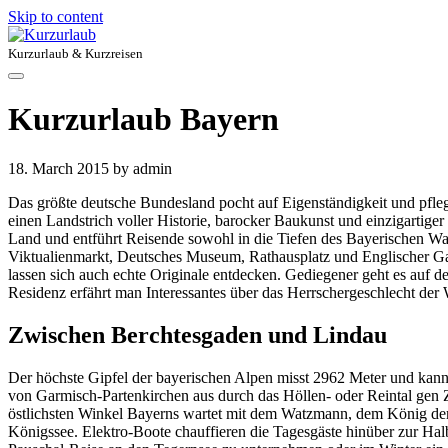
Skip to content
Kurzurlaub & Kurzreisen
Kurzurlaub Bayern
18. March 2015
by admin
Das größte deutsche Bundesland pocht auf Eigenständigkeit und pfleg
einen Landstrich voller Historie, barocker Baukunst und einzigartiger
Land und entführt Reisende sowohl in die Tiefen des Bayerischen Wal
Viktualienmarkt, Deutsches Museum, Rathausplatz und Englischer Gar
lassen sich auch echte Originale entdecken. Gediegener geht es auf d
Residenz erfährt man Interessantes über das Herrschergeschlecht der 
Zwischen Berchtesgaden und Lindau
Der höchste Gipfel der bayerischen Alpen misst 2962 Meter und kan
von Garmisch-Partenkirchen aus durch das Höllen- oder Reintal gen
östlichsten Winkel Bayerns wartet mit dem Watzmann, dem König der
Königssee. Elektro-Boote chauffieren die Tagesgäste hinüber zur Halb