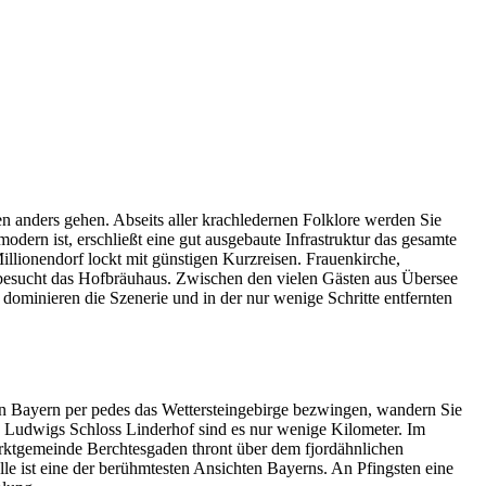
n anders gehen. Abseits aller krachledernen Folklore werden Sie
odern ist, erschließt eine gut ausgebaute Infrastruktur das gesamte
llionendorf lockt mit günstigen Kurzreisen. Frauenkirche,
 besucht das Hofbräuhaus. Zwischen den vielen Gästen aus Übersee
 dominieren die Szenerie und in der nur wenige Schritte entfernten
n Bayern per pedes das Wettersteingebirge bezwingen, wandern Sie
 Ludwigs Schloss Linderhof sind es nur wenige Kilometer. Im
rktgemeinde Berchtesgaden thront über dem fjordähnlichen
lle ist eine der berühmtesten Ansichten Bayerns. An Pfingsten eine